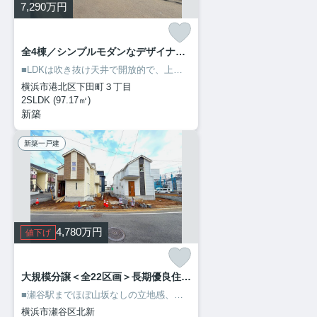
7,290
万円
全4棟／シンプルモダンなデザイナーズハウス／港北区下田町3丁目 SITE-A
■LDKは吹き抜け天井で開放的で、上階からも陽光が差し込む設計。
■
横浜市港北区下田町３丁目
2SLDK (97.17㎡)
新築
新築一戸建
4,780
万円
値下げ
大規模分譲＜全22区画＞長期優良住宅／横浜市瀬谷区北新 21号棟
■瀬谷駅までほぼ山坂なしの立地感、駅動線にスーパーが2件もありお買い物が便利
横浜市瀬谷区北新