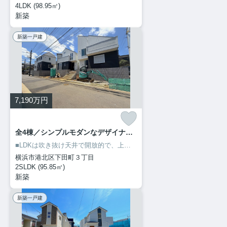
4LDK (98.95㎡)
新築
新築一戸建
7,190
万円
全4棟／シンプルモダンなデザイナーズハウス／港北区下田町3丁目 SITE-B
■LDKは吹き抜け天井で開放的で、上階からも陽光が差し込む設計。
■
横浜市港北区下田町３丁目
2SLDK (95.85㎡)
新築
新築一戸建