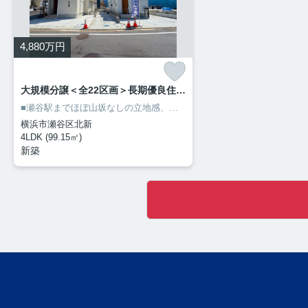
4,880
万円
大規模分譲＜全22区画＞長期優良住宅／横浜市瀬谷区北新 19号棟
■瀬谷駅までほぼ山坂なしの立地感、駅動線にスーパーが2件もありお買い物が便利
横浜市瀬谷区北新
4LDK (99.15㎡)
新築