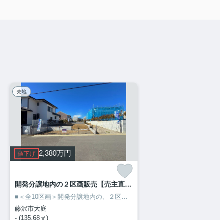
売地
2,380
万円
値下げ
開発分譲地内の２区画販売【売主直営会社販売物件】／藤沢市大庭 区画２
■＜全10区画＞開発分譲地内の、２区画を販売しております。開発造成により区画整理された美しい住宅地。
藤沢市大庭
- (135.68㎡)