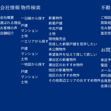
会社情報
物件検索
不動
会社概要
ご相談
新着物件
沿線から探す
選ばれる理由
買取相
新築戸建
戸建
お客様の声
住み替
中古戸建
マンション
店舗紹介
査定依
土地
土地
現地販売会
エリアから探す
完成した新築戸建を見学したい
戸建
お問
未公開物件
マンション
希望条件を伝えて探して欲しい
土地
瀬谷区の新着物件
来店予
地図から探す
瀬谷区のおすすめ物件
電話
旭区の新着物件
メール
戸建
旭区のおすすめ物件
資料請
マンション
その他周辺エリアのおすすめ物件
会員登
土地
会員ロ