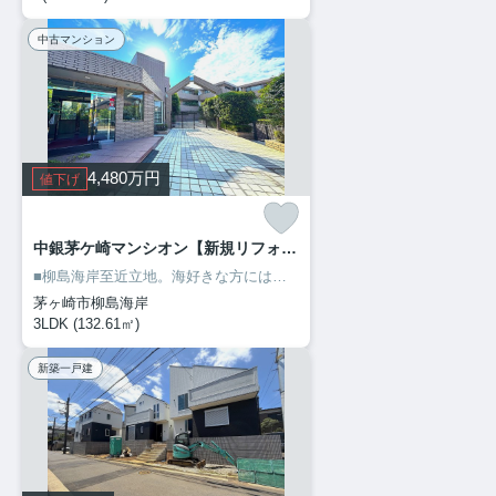
中古マンション
4,480
万円
値下げ
中銀茅ケ崎マンシオン【新規リフォーム済物件/132㎡超・３LDK/専用駐車場確保】 112
■柳島海岸至近立地。海好きな方には必見！第1種低層住居専用地域内の立地！落ち着いた佇まいの低層マンションです
茅ヶ崎市柳島海岸
3LDK (132.61㎡)
新築一戸建