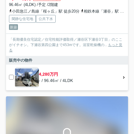
96.46㎡ (4LDK) /予定 /2階建
小田急江ノ島線「桜ヶ丘」駅 徒歩20分
相鉄本線「瀬谷」駅 徒歩27分
閑静な住宅地
公共下水
新築
「長期優良住宅認定／住宅性能評価取得／瀬谷区下瀬谷3丁目」のここ
がイチオシ。下瀬谷第四公園まで453mです。浴室乾燥機の...
もっと見
る
販売中の物件
4,280万円
- / 96.46㎡ / 4LDK