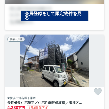
会員登録をして限定物件を見
る
新築一戸建
横浜市瀬谷区下瀬谷
長期優良住宅認定／住宅性能評価取得／瀬谷区下瀬谷3丁目
4,280
万円
8月3日 値下げ