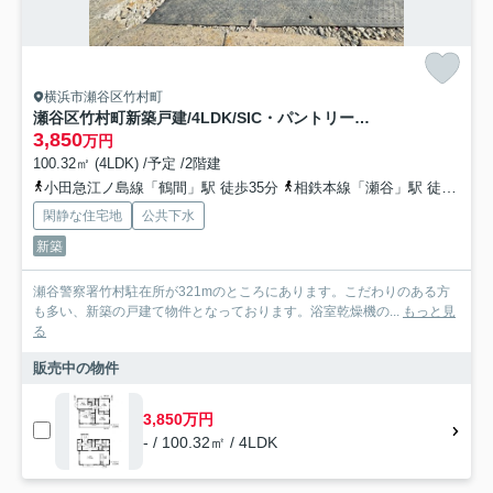
横浜市瀬谷区竹村町
瀬谷区竹村町新築戸建/4LDK/SIC・パントリー・ロフト収納豊富/
3,850
万円
100.32㎡ (4LDK) /予定 /2階建
小田急江ノ島線「鶴間」駅 徒歩35分
相鉄本線「瀬谷」駅 徒歩32分
閑静な住宅地
公共下水
新築
瀬谷警察署竹村駐在所が321mのところにあります。こだわりのある方
も多い、新築の戸建て物件となっております。浴室乾燥機の...
もっと見
る
販売中の物件
3,850万円
- / 100.32㎡ / 4LDK