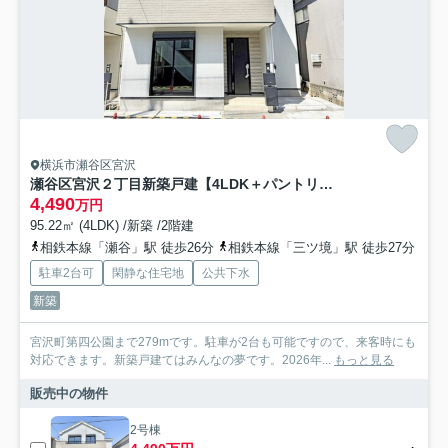
横浜市瀬谷区宮沢
瀬谷区宮沢２丁目新築戸建【4LDK＋パントリー付/駐車スペース２台確保/南向き/日当たり良好】
4,490
万円
95.22㎡ (4LDK) /新築 /2階建
相鉄本線「瀬谷」駅 徒歩26分
相鉄本線「三ツ境」駅 徒歩27分
駐車2台可
閑静な住宅地
公共下水
新築
宮沢町第四公園まで279mです。駐車が2台も可能ですので、来客時にも
対応できます。新築戸建てはみんなの夢です。2026年...
もっと見る
販売中の物件
2号棟