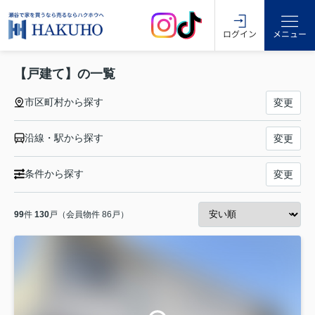
ログイン
メニュー
【戸建て】の一覧
市区町村から探す
変更
沿線・駅から探す
変更
条件から探す
変更
99
件
130
戸（会員物件 86戸）