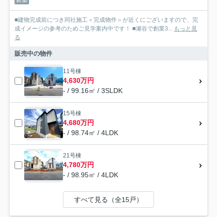
■建物完成前につき同社施工＜完成物件＞が近くにございますので、完
成イメージの参考のためご見学案内中です！ ■瀬谷で創業3...
もっと見
る
販売中の物件
11号棟
4,630万円
- / 99.16㎡ / 3SLDK
15号棟
4,680万円
- / 98.74㎡ / 4LDK
21号棟
4,780万円
- / 98.95㎡ / 4LDK
すべて見る（全15戸）