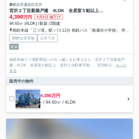
横浜市瀬谷区宮沢
宮沢２丁目新築戸建 4LDK 全居室５帖以上 並列２台駐車可能
4,390
万円
8月6日 値下げ
94.60㎡ (4LDK) /新築 /2階建
相鉄本線「三ツ境」駅 バス11分 相鉄バス「南瀬谷小学校」 停歩7分
閑静な住宅地
公共下水
新築
相鉄本線三ツ境駅周辺への引っ越しをお考えなら「宮沢２丁目新築戸
建 4LDK 全居室５帖以上 並列２台駐車可能」。宮沢町公...
もっと
見る
販売中の物件
4,390万円
- / 94.60㎡ / 4LDK