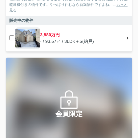
乾燥機付きの物件です。やっぱり住むなら新築物件ですよね。...
もっと
見る
販売中の物件
3,880万円
- / 93.57㎡ / 3LDK＋S(納戸)
会員限定