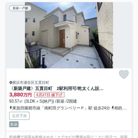
新築一戸建
横浜市瀬谷区五貫目町
〈新築戸建〉五貫目町 2駅利用可/乾太くん設置可能/EVコンセント
3,880
万円
6月27日 値下げ
93.57㎡ (3LDK＋S(納戸)) /新築 /2階建
東急田園都市線「南町田グランベリーＰ」駅 徒歩24分
相鉄本線「瀬谷」駅 バス6分 「上瀬谷住宅前」 停歩7分
公共下水
新築
乾燥機で浴室を乾燥させることでカビの繁殖を防ぐことに役立つ、浴室