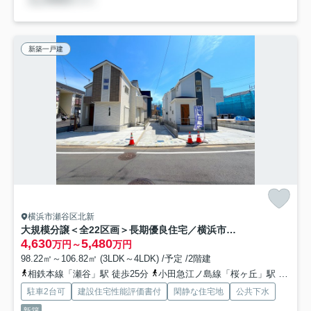
新築一戸建
横浜市瀬谷区北新
大規模分譲＜全22区画＞長期優良住宅／横浜市瀬谷区北新
4,630
5,480
万円～
万円
98.22㎡～106.82㎡ (3LDK～4LDK) /予定 /2階建
相鉄本線「瀬谷」駅 徒歩25分
小田急江ノ島線「桜ヶ丘」駅 徒歩18分
駐車2台可
建設住宅性能評価書付
閑静な住宅地
公共下水
新築