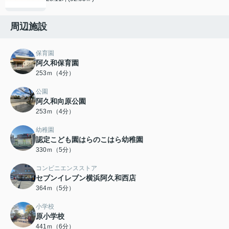
周辺施設
保育園
阿久和保育園
253ｍ（4分）
公園
阿久和向原公園
253ｍ（4分）
幼稚園
認定こども園はらのこはら幼稚園
330ｍ（5分）
コンビニエンスストア
セブンイレブン横浜阿久和西店
364ｍ（5分）
小学校
原小学校
441ｍ（6分）