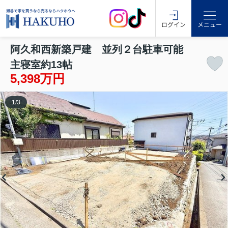
ログイン
メニュー
阿久和西新築戸建 並列２台駐車可能
主寝室約13帖
5,398万円
1
/
3