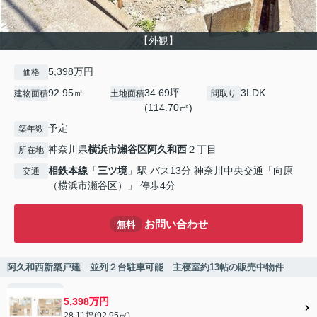
【外観】
5,398万円
価格
92.95㎡
34.69坪
3LDK
建物面積
土地面積
間取り
(114.70㎡)
予定
築年数
神奈川県
横浜市瀬谷区
阿久和西
２丁目
所在地
相鉄本線
「
三ツ境
」駅 バス13分 神奈川中央交通「向原
交通
（横浜市瀬谷区）」 停歩4分
お問い合わせ
無料
阿久和西新築戸建 並列２台駐車可能 主寝室約13帖の販売中物件
5,398万円
28.11坪(92.95㎡)