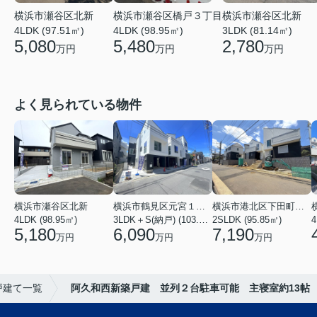
横浜市瀬谷区北新
横浜市瀬谷区橋戸３丁目
横浜市瀬谷区北新
4LDK (97.51㎡)
4LDK (98.95㎡)
3LDK (81.14㎡)
5,080
5,480
2,780
万円
万円
万円
よく見られている物件
横浜市瀬谷区北新
横浜市鶴見区元宮１丁目
横浜市港北区下田町３丁目
4LDK (98.95㎡)
3LDK＋S(納戸) (103.65㎡)
2SLDK (95.85㎡)
4
5,180
6,090
7,190
万円
万円
万円
戸建て一覧
阿久和西新築戸建 並列２台駐車可能 主寝室約13帖