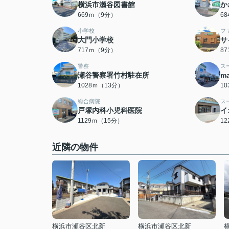
横浜市瀬谷図書館
か
669ｍ（9分）
6
小学校
フ
大門小学校
サ
717ｍ（9分）
8
警察
ス
瀬谷警察署竹村駐在所
m
1028ｍ（13分）
1
総合病院
ス
戸塚内科小児科医院
イ
1129ｍ（15分）
1
近隣の物件
横浜市瀬谷区北新
横浜市瀬谷区北新