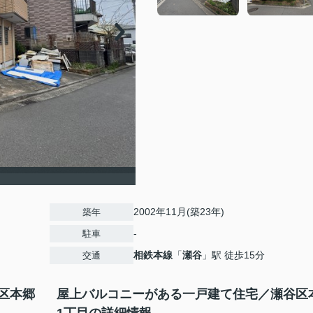
2002年11月(築23年)
築年
-
駐車
相鉄本線
「
瀬谷
」駅 徒歩15分
交通
区本郷
屋上バルコニーがある一戸建て住宅／瀬谷区