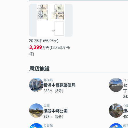
20.25坪 (66.96㎡)
3,399
万円(130.53万円/
坪)
周辺施設
郵便局
コ
横浜本郷原郵便局
セ
232ｍ（3分）
丁
3
公園
公
瀬谷本郷公園
瀬
397ｍ（5分）
4
図書館
歯