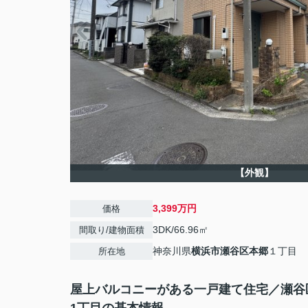
【外観】
3,399万円
価格
3DK/66.96㎡
間取り/建物面積
神奈川県
横浜市瀬谷区
本郷
１丁目
所在地
屋上バルコニーがある一戸建て住宅／瀬谷