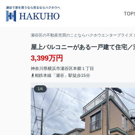
TOP
瀬谷区の不動産売買のことならハクホウエンタープライズ
屋上バルコニーがある一戸建て住宅／
3,399万円
神奈川県
横浜市瀬谷区
本郷
１丁目
相鉄本線「瀬谷」駅徒歩15分
1
/
4