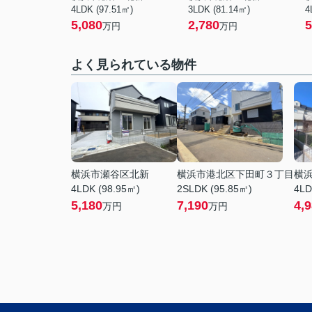
4LDK (97.51㎡)
3LDK (81.14㎡)
4
5,080
2,780
5
万円
万円
よく見られている物件
横浜市瀬谷区北新
横浜市港北区下田町３丁目
横
4LDK (98.95㎡)
2SLDK (95.85㎡)
4LD
5,180
7,190
4,
万円
万円