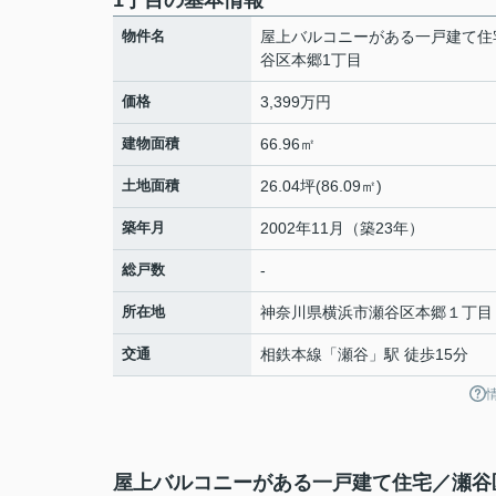
1丁目の基本情報
物件名
屋上バルコニーがある一戸建て住
谷区本郷1丁目
価格
3,399万円
建物面積
66.96㎡
土地面積
26.04坪(86.09㎡)
築年月
2002年11月（築23年）
総戸数
-
所在地
神奈川県
横浜市瀬谷区
本郷
１丁目
交通
相鉄本線
「
瀬谷
」駅 徒歩15分
屋上バルコニーがある一戸建て住宅／瀬谷