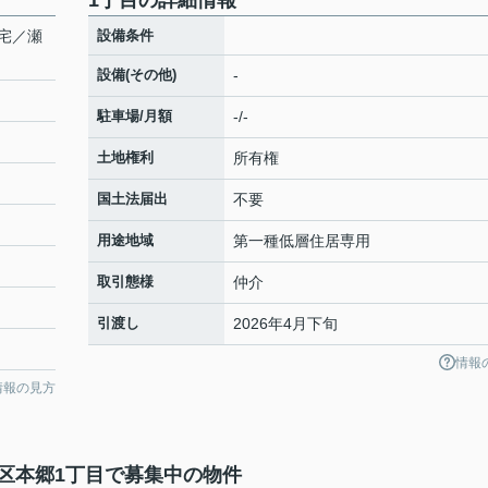
1丁目の詳細情報
宅／瀬
設備条件
設備(その他)
-
駐車場/月額
-/-
土地権利
所有権
国土法届出
不要
用途地域
第一種低層住居専用
取引態様
仲介
引渡し
2026年4月下旬
情報
情報の見方
区本郷1丁目で募集中の物件