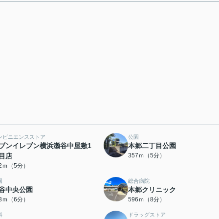
ンビニエンスストア
公園
ブンイレブン横浜瀬谷中屋敷1
本郷二丁目公園
目店
357ｍ（5分）
42ｍ（5分）
園
総合病院
谷中央公園
本郷クリニック
53ｍ（6分）
596ｍ（8分）
科
ドラッグストア