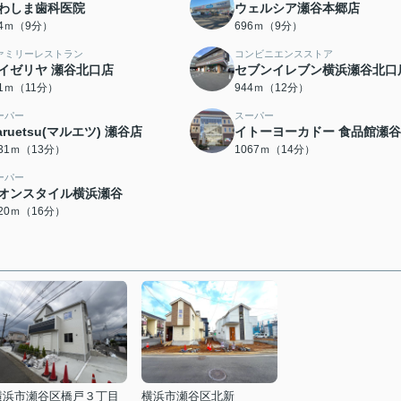
わしま歯科医院
ウェルシア瀬谷本郷店
84ｍ（9分）
696ｍ（9分）
ァミリーレストラン
コンビニエンスストア
イゼリヤ 瀬谷北口店
セブンイレブン横浜瀬谷北口
71ｍ（11分）
944ｍ（12分）
ーパー
スーパー
aruetsu(マルエツ) 瀬谷店
イトーヨーカドー 食品館瀬
031ｍ（13分）
1067ｍ（14分）
ーパー
オンスタイル横浜瀬谷
220ｍ（16分）
横浜市瀬谷区橋戸３丁目
横浜市瀬谷区北新