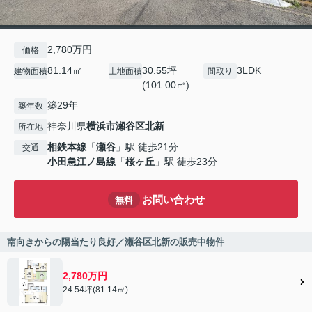
2,780万円
価格
81.14㎡
30.55坪
3LDK
建物面積
土地面積
間取り
(101.00㎡)
築29年
築年数
神奈川県
横浜市瀬谷区
北新
所在地
相鉄本線
「
瀬谷
」駅 徒歩21分
交通
小田急江ノ島線
「
桜ヶ丘
」駅 徒歩23分
お問い合わせ
無料
南向きからの陽当たり良好／瀬谷区北新の販売中物件
2,780万円
24.54坪(81.14㎡)