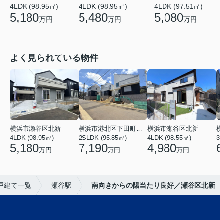
4LDK (98.95㎡)
4LDK (98.95㎡)
4LDK (97.51㎡)
5,180
5,480
5,080
万円
万円
万円
よく見られている物件
横浜市瀬谷区北新
横浜市港北区下田町３丁目
横浜市瀬谷区北新
4LDK (98.95㎡)
2SLDK (95.85㎡)
4LDK (98.55㎡)
5,180
7,190
4,980
万円
万円
万円
戸建て一覧
瀬谷駅
南向きからの陽当たり良好／瀬谷区北新