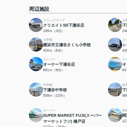
周辺施設
ドラッグストア
公
クリエイトSD下瀬谷店
下
199ｍ（3分）
2
小学校
ス
横浜市立瀬谷さくら小学校
シ
420ｍ（6分）
4
スーパー
ス
オーケー下瀬谷店
そ
661ｍ（9分）
8
中学校
保
下瀬谷中学校
下
939ｍ（12分）
9
スーパー
幼
SUPER MARKET FUJI(スーパー
関
マーケットフジ) 橋戸店
1