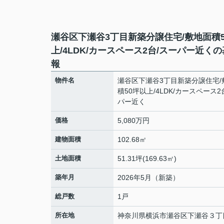
瀬谷区下瀬谷3丁目新築分譲住宅/敷地面積5
上/4LDK/カースペース2台/スーパー近く
報
物件名
瀬谷区下瀬谷3丁目新築分譲住宅/
積50坪以上/4LDK/カースペース2
パー近く
価格
5,080万円
建物面積
102.68㎡
土地面積
51.31坪(169.63㎡)
築年月
2026年5月（新築）
総戸数
1戸
所在地
神奈川県
横浜市瀬谷区
下瀬谷
３丁