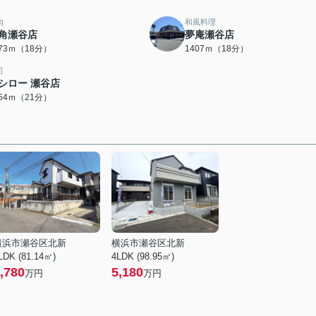
肉
和風料理
角瀬谷店
夢庵瀬谷店
373ｍ（18分）
1407ｍ（18分）
司
シロー 瀬谷店
654ｍ（21分）
横浜市瀬谷区北新
横浜市瀬谷区北新
LDK (81.14㎡)
4LDK (98.95㎡)
,780
5,180
万円
万円