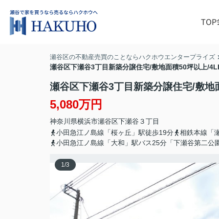
TOP
瀬谷区の不動産売買のことならハクホウエンタープライズ
瀬谷区下瀬谷3丁目新築分譲住宅/敷地面積50坪以上/4L
瀬谷区下瀬谷3丁目新築分譲住宅/敷地面
5,080万円
神奈川県
横浜市瀬谷区
下瀬谷
３丁目
小田急江ノ島線「桜ヶ丘」駅徒歩19分
相鉄本線「瀬
小田急江ノ島線「大和」駅バス25分「下瀬谷第二公
1
/
3