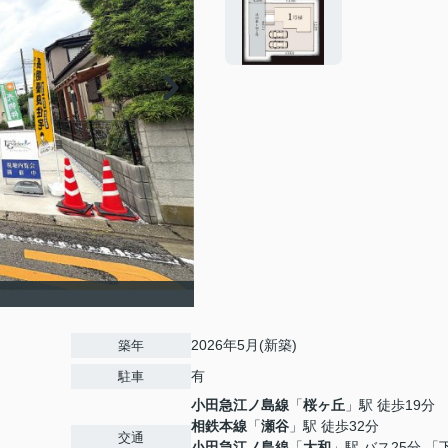
2026年5月(新築)
築年
有
駐車
小田急江ノ島線
「
桜ヶ丘
」駅 徒歩19分
相鉄本線
「
瀬谷
」駅 徒歩32分
交通
小田急江ノ島線
「
大和
」駅 バス25分 「