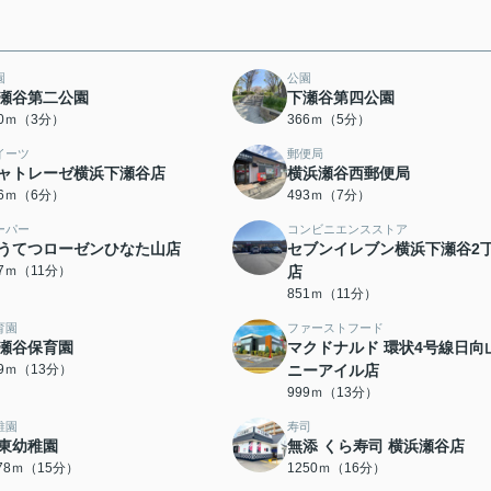
園
公園
瀬谷第二公園
下瀬谷第四公園
40ｍ（3分）
366ｍ（5分）
イーツ
郵便局
ャトレーゼ横浜下瀬谷店
横浜瀬谷西郵便局
26ｍ（6分）
493ｍ（7分）
ーパー
コンビニエンスストア
うてつローゼンひなた山店
セブンイレブン横浜下瀬谷2
47ｍ（11分）
店
851ｍ（11分）
育園
ファーストフード
瀬谷保育園
マクドナルド 環状4号線日向
89ｍ（13分）
ニーアイル店
999ｍ（13分）
稚園
寿司
東幼稚園
無添 くら寿司 横浜瀬谷店
178ｍ（15分）
1250ｍ（16分）