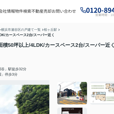
0120-89
会社情報
物件検索
不動産売却
お問い合わせ
営業時間：10:
横浜市瀬谷区の戸建て一覧
桜ヶ丘駅
DK/カースペース2台/スーパー近く
積50坪以上/4LDK/カースペース2台/スーパー近
谷」駅徒歩32分
園」停歩3分