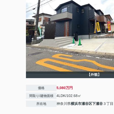
【外観】
5,080万円
価格
4LDK/102.68㎡
間取り/建物面積
神奈川県
横浜市瀬谷区
下瀬谷
３丁目
所在地