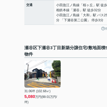
交通
小田急江ノ島線
「
桜ヶ丘
」駅 徒歩
相鉄本線
「
瀬谷
」駅 徒歩32分
小田急江ノ島線
「
大和
」駅 バス2
分 「下瀬谷第二公園」 停歩3分
瀬谷区下瀬谷3丁目新築分譲住宅/敷地面積5
物件
31.06坪 (102.68㎡)
5,080
万円(99.01万円/
坪)