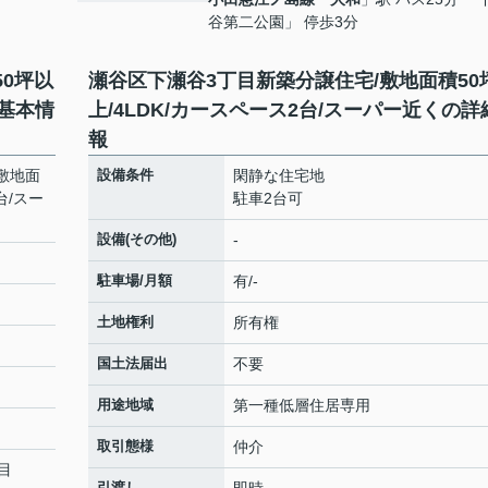
谷第二公園」 停歩3分
0坪以
瀬谷区下瀬谷3丁目新築分譲住宅/敷地面積50
の基本情
上/4LDK/カースペース2台/スーパー近くの詳
報
敷地面
設備条件
閑静な住宅地
台/スー
駐車2台可
設備(その他)
-
駐車場/月額
有/-
土地権利
所有権
国土法届出
不要
用途地域
第一種低層住居専用
取引態様
仲介
目
引渡し