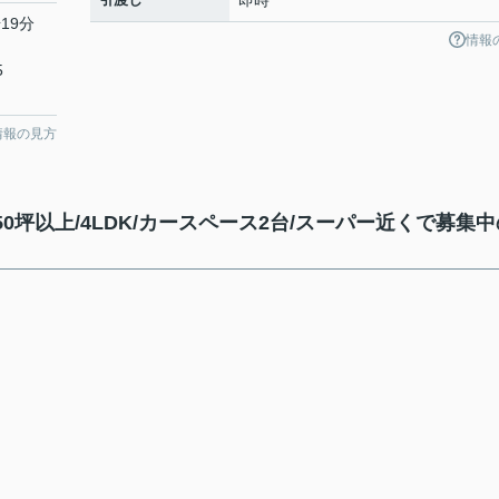
即時
19分
情報
5
情報の見方
0坪以上/4LDK/カースペース2台/スーパー近くで募集中