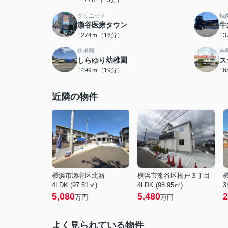
1177ｍ（15分）
クリニック
焼
瀬谷医療タウン
牛
1274ｍ（16分）
1
幼稚園
寿
しらゆり幼稚園
ス
1499ｍ（19分）
1
近隣の物件
横浜市瀬谷区北新
横浜市瀬谷区橋戸３丁目
4LDK (97.51㎡)
4LDK (98.95㎡)
3
5,080
5,480
2
万円
万円
よく見られている物件