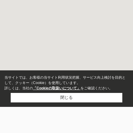
当サイトでは、お客様の当サイト利用状況把握、サービス向上検討を目的と
して、クッキー（Cookie）を使用しています。
詳しくは、当社の
「Cookieの取扱いについて」
をご確認ください。
閉じる
チェックを入れて周辺施設を表示
新築・中古
指定しない
新築
中
食事
レジャー
古