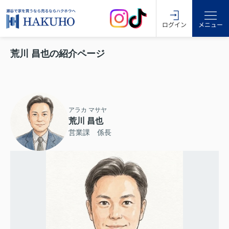
ログイン
メニュー
荒川 昌也の紹介ページ
アラカ マサヤ
荒川 昌也
営業課 係長