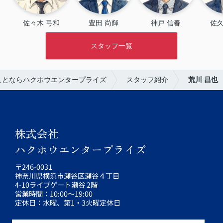
佐々木 弓和
豊田 尚輝
神戸 信春
佐久
スタッフ一覧
ことならハクホウエンタープライズ
スタッフ紹介
荒川 昌也
株式会社
ハクホウエンタープライズ
〒246-0031
神奈川県横浜市瀬谷区瀬谷４丁目
4-10ライブゲート瀬谷 2階
営業時間：10:00～19:00
定休日：水曜、第1・3火曜定休日