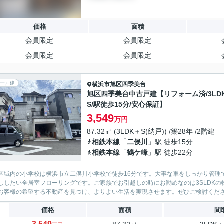
価格
面積
会員限定
会員限定
会員限定
会員限定
一戸建
横浜市旭区
四季美台
旭区四季美台中古戸建【リフォーム済/3LD
S/駅徒歩15分/安心保証】
3,549
万円
87.32㎡ (3LDK＋S(納戸)) /築28年 /2階建
相鉄本線
「
二俣川
」駅 徒歩15分
相鉄本線
「
鶴ケ峰
」駅 徒歩22分
区域内の小学校は横浜市立二俣川小学校で徒歩16分です。大事な車をしっかり管理
ししたい全居室フローリングです。ご家族でお引越しの時にお勧めなのは3SLDK
お客様の希望する不動産を見つけ、よりよい生活を実現させます。ぜひご検討くだ
価格
面積
間