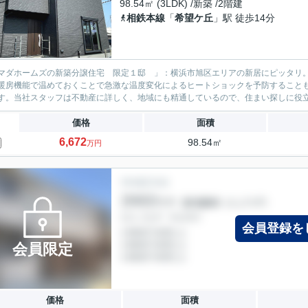
98.54㎡ (3LDK) /新築 /2階建
相鉄本線
「
希望ケ丘
」駅 徒歩14分
マダホームズの新築分譲住宅 限定１邸 」：横浜市旭区エリアの新居にピッタリ。
暖房機能で温めておくことで急激な温度変化によるヒートショックを予防することも
す。当社スタッフは不動産に詳しく、地域にも精通しているので、住まい探しに役立つ
価格
面積
6,672
98.54㎡
万円
会員登録を
会員限定
価格
面積