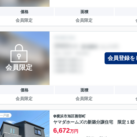
価格
面積
会員限定
会員限定
会員登録を
会員限定
価格
面積
会員限定
会員限定
一戸建
横浜市旭区
善部町
ヤマダホームズの新築分譲住宅 限定１
6,672
万円