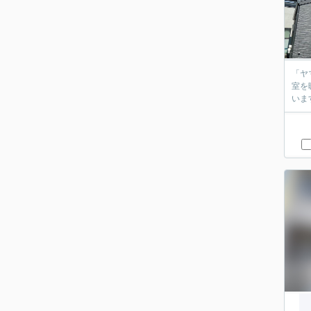
「ヤ
室を
いま