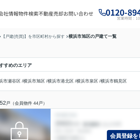
0120-89
会社情報
物件検索
不動産売却
お問い合わせ
営業時間：10:
横浜市旭区の戸建て一覧
【戸建(売買)】を市区町村から探す
すすめのエリア
浜市瀬谷区
/
横浜市旭区
/
横浜市港北区
/
横浜市泉区
/
横浜市鶴見区
52
戸（会員物件 44戸）
会員登録を