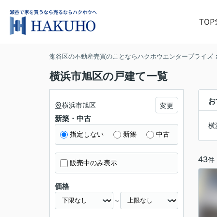
TOP
瀬谷区の不動産売買のことならハクホウエンタープライズ
横浜市旭区の戸建て一覧
お
横浜市旭区
変更
新築・中古
横
指定しない
新築
中古
43
件
販売中のみ表示
価格
～