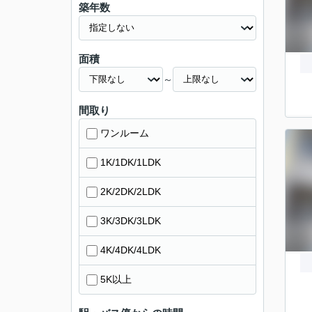
築年数
面積
～
間取り
ワンルーム
1K/1DK/1LDK
2K/2DK/2LDK
3K/3DK/3LDK
4K/4DK/4LDK
5K以上