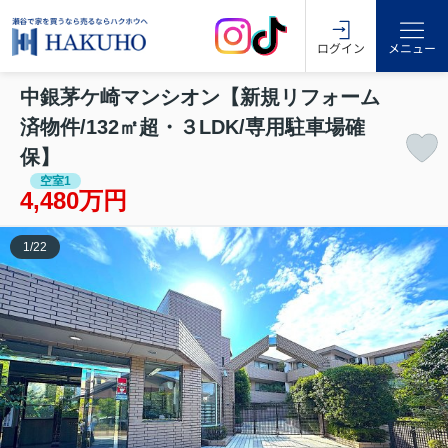
ログイン
メニュー
中銀茅ケ崎マンシオン【新規リフォーム
済物件/132㎡超・３LDK/専用駐車場確
保】
空室1
4,480万円
1
/
22