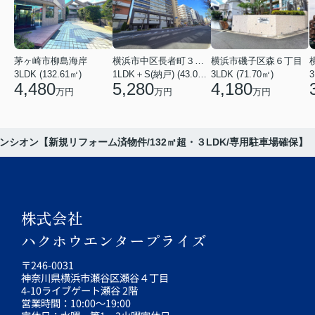
茅ヶ崎市柳島海岸
横浜市中区長者町３丁目
横浜市磯子区森６丁目
3LDK (132.61㎡)
1LDK＋S(納戸) (43.06㎡)
3LDK (71.70㎡)
3
4,480
5,280
4,180
万円
万円
万円
ンシオン【新規リフォーム済物件/132㎡超・３LDK/専用駐車場確保】
株式会社
ハクホウエンタープライズ
〒246-0031
神奈川県横浜市瀬谷区瀬谷４丁目
4-10ライブゲート瀬谷 2階
営業時間：10:00～19:00