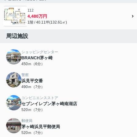
112
4,480万円
1階 / 40.11坪(132.61㎡)
周辺施設
ショッピングセンター
BRANCH茅ヶ崎
450ｍ（6分）
警察
浜見平交番
490ｍ（7分）
コンビニエンスストア
セブンイレブン茅ヶ崎南湖店
520ｍ（7分）
郵便局
茅ヶ崎浜見平郵便局
520ｍ（7分）