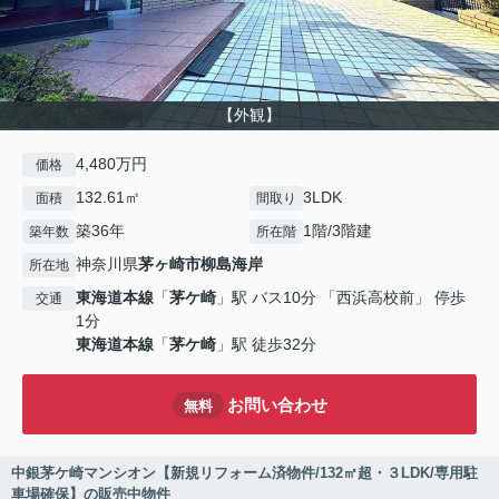
【外観】
4,480万円
価格
132.61㎡
3LDK
面積
間取り
築36年
1階/3階建
築年数
所在階
神奈川県
茅ヶ崎市
柳島海岸
所在地
東海道本線
「
茅ケ崎
」駅 バス10分 「西浜高校前」 停歩
交通
1分
東海道本線
「
茅ケ崎
」駅 徒歩32分
お問い合わせ
無料
中銀茅ケ崎マンシオン【新規リフォーム済物件/132㎡超・３LDK/専用駐
車場確保】の販売中物件